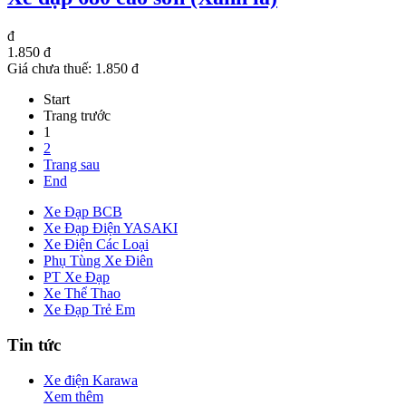
đ
1.850 đ
Giá chưa thuế:
1.850 đ
Start
Trang trước
1
2
Trang sau
End
Xe Đạp BCB
Xe Đạp Điện YASAKI
Xe Điện Các Loại
Phụ Tùng Xe Điên
PT Xe Đạp
Xe Thể Thao
Xe Đạp Trẻ Em
Tin tức
Xe điện Karawa
Xem thêm