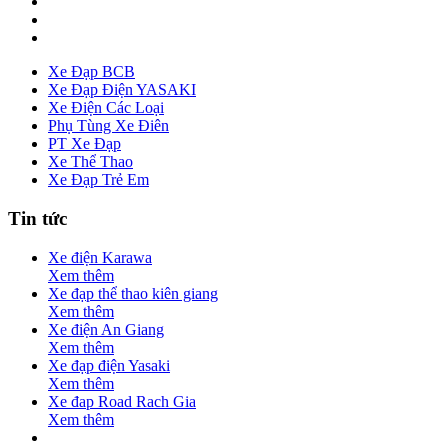
Xe Đạp BCB
Xe Đạp Điện YASAKI
Xe Điện Các Loại
Phụ Tùng Xe Điên
PT Xe Đạp
Xe Thể Thao
Xe Đạp Trẻ Em
Tin tức
Xe điện Karawa
Xem thêm
Xe đạp thể thao kiên giang
Xem thêm
Xe điện An Giang
Xem thêm
Xe đạp điện Yasaki
Xem thêm
Xe đap Road Rach Gia
Xem thêm