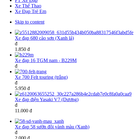
PT Xe Đạp
Xe Thể Thao
Xe Đạp Trẻ Em
Skip to content
Xe đạp 680 cào sơn (Xanh lá)
đ
1.850 đ
Xe đạp 16 TGM nam - B229M
đ
Xe 700 Felt touring (trắng)
đ
5.950 đ
Xe đạp điện Yasaki V7 (Dương)
đ
11.000 đ
Xe đạp 58 sườn đôi vành màu (Xanh)
đ
2.000 đ