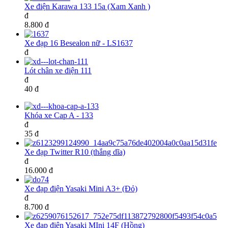
Xe điện Karawa 133 15a (Xam Xanh )
đ
8.800 đ
Xe đạp 16 Besealon nữ - LS1637
đ
Lót chân xe điện 111
đ
40 đ
Khóa xe Cap A - 133
đ
35 đ
Xe đạp Twitter R10 (thắng dĩa)
đ
16.000 đ
Xe đạp điện Yasaki Mini A3+ (Đỏ)
đ
8.700 đ
Xe đạp điện Yasaki MIni 14F (Hồng)