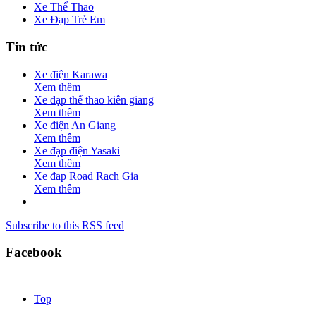
Xe Thể Thao
Xe Đạp Trẻ Em
Tin tức
Xe điện Karawa
Xem thêm
Xe đạp thể thao kiên giang
Xem thêm
Xe điện An Giang
Xem thêm
Xe đạp điện Yasaki
Xem thêm
Xe đap Road Rach Gia
Xem thêm
Subscribe to this RSS feed
Facebook
Top