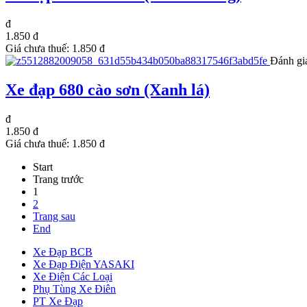
đ
1.850 đ
Giá chưa thuế:
1.850 đ
Đánh gi
Xe đạp 680 cào sơn (Xanh lá)
đ
1.850 đ
Giá chưa thuế:
1.850 đ
Start
Trang trước
1
2
Trang sau
End
Xe Đạp BCB
Xe Đạp Điện YASAKI
Xe Điện Các Loại
Phụ Tùng Xe Điên
PT Xe Đạp