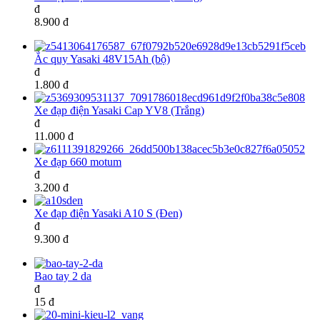
đ
8.900 đ
Ắc quy Yasaki 48V15Ah (bộ)
đ
1.800 đ
Xe đạp điện Yasaki Cap YV8 (Trắng)
đ
11.000 đ
Xe đạp 660 motum
đ
3.200 đ
Xe đạp điện Yasaki A10 S (Đen)
đ
9.300 đ
Bao tay 2 da
đ
15 đ