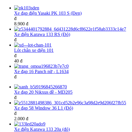
Xe đạp điện Yasaki PK 103 S (Đen)
đ
8.900 đ
Xe điện Karawa 133 RS (Đỏ)
đ
Lót chân xe điện 101
đ
40 đ
Xe đạp 16 Panch nữ - L1634
đ
Xe đạp 20 Nikxus đề - MD205
đ
Xe đạp 58 Window 36 L1 (Đỏ)
đ
2.000 đ
Xe điện Karawa 133 20a (đỏ)