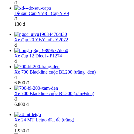
đ
Dè sau Cap YV8 - Cap YV9
đ
130 đ
Xe đạp 20 YBY nữ - Y2072
đ
Xe đạp 12 Dleqi - P1274
đ
Xe 700 Blackline cuộc BL200 (trắng+đen)
đ
6.800 đ
Xe 700 Blackline cuộc BL200 (xám+đen)
đ
6.800 đ
Xe 24 MT Letgo đĩa, đề (trắng)
đ
1.950 đ