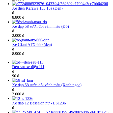
Xe điện Karawa 133 15a (Đen)
đ
8.800 đ
Xe đạp 58 sườn đôi vành màu (Đỏ)
đ
2.000 đ
Xe Giant ATX 660 (đen)
đ
8.900 đ
Đèn sau xe điện 111
đ
90 đ
Xe đạp 58 sườn đôi vành màu (Xanh ngọc)
đ
2.000 đ
Xe đạp 12 Besealon nữ - LS1236
đ