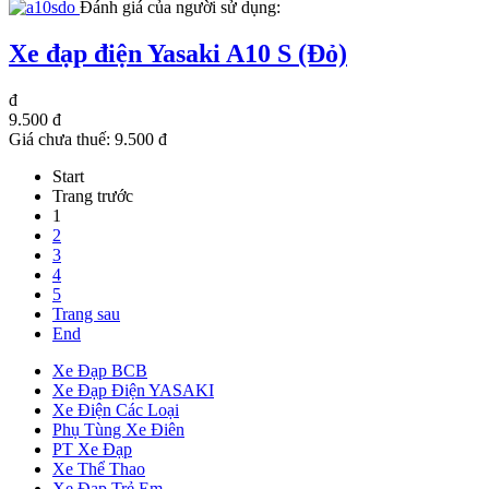
Đánh giá của người sử dụng:
Xe đạp điện Yasaki A10 S (Đỏ)
đ
9.500 đ
Giá chưa thuế:
9.500 đ
Start
Trang trước
1
2
3
4
5
Trang sau
End
Xe Đạp BCB
Xe Đạp Điện YASAKI
Xe Điện Các Loại
Phụ Tùng Xe Điên
PT Xe Đạp
Xe Thể Thao
Xe Đạp Trẻ Em