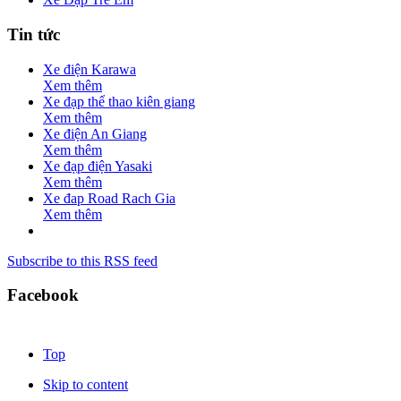
Tin tức
Xe điện Karawa
Xem thêm
Xe đạp thể thao kiên giang
Xem thêm
Xe điện An Giang
Xem thêm
Xe đạp điện Yasaki
Xem thêm
Xe đap Road Rach Gia
Xem thêm
Subscribe to this RSS feed
Facebook
Top
Skip to content