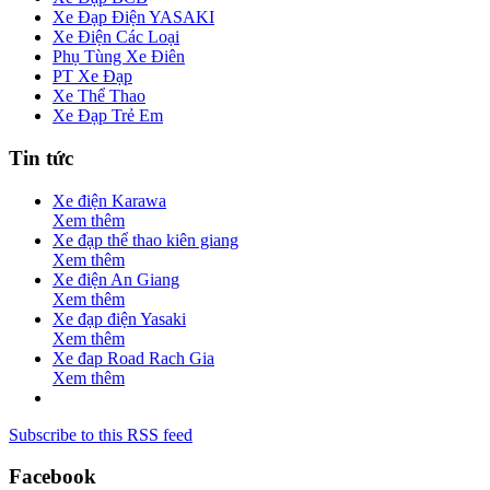
Xe Đạp Điện YASAKI
Xe Điện Các Loại
Phụ Tùng Xe Điên
PT Xe Đạp
Xe Thể Thao
Xe Đạp Trẻ Em
Tin tức
Xe điện Karawa
Xem thêm
Xe đạp thể thao kiên giang
Xem thêm
Xe điện An Giang
Xem thêm
Xe đạp điện Yasaki
Xem thêm
Xe đap Road Rach Gia
Xem thêm
Subscribe to this RSS feed
Facebook