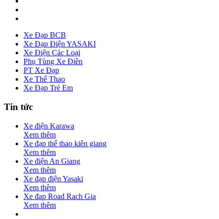
Xe Đạp BCB
Xe Đạp Điện YASAKI
Xe Điện Các Loại
Phụ Tùng Xe Điên
PT Xe Đạp
Xe Thể Thao
Xe Đạp Trẻ Em
Tin tức
Xe điện Karawa
Xem thêm
Xe đạp thể thao kiên giang
Xem thêm
Xe điện An Giang
Xem thêm
Xe đạp điện Yasaki
Xem thêm
Xe đap Road Rach Gia
Xem thêm