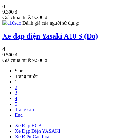
đ
9.300 đ
Giá chưa thuế:
9.300 đ
Đánh giá của người sử dụng:
Xe đạp điện Yasaki A10 S (Đỏ)
đ
9.500 đ
Giá chưa thuế:
9.500 đ
Start
Trang trước
1
2
3
4
5
Trang sau
End
Xe Đạp BCB
Xe Đạp Điện YASAKI
Xe Điện Các Loại