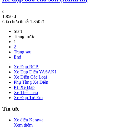
đ
1.850 đ
Giá chưa thuế:
1.850 đ
Start
Trang trước
1
2
Trang sau
End
Xe Đạp BCB
Xe Đạp Điện YASAKI
Xe Điện Các Loại
Phụ Tùng Xe Điên
PT Xe Đạp
Xe Thể Thao
Xe Đạp Trẻ Em
Tin tức
Xe điện Karawa
Xem thêm