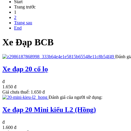
Start
Trang trước
1
2
Trang sau
End
Xe Đạp BCB
Đánh gi
Xe đạp 20 cổ lọ
đ
1.650 đ
Giá chưa thuế:
1.650 đ
Đánh giá của người sử dụng:
Xe đạp 20 Mini kiểu L2 (Hồng)
đ
1.600 đ