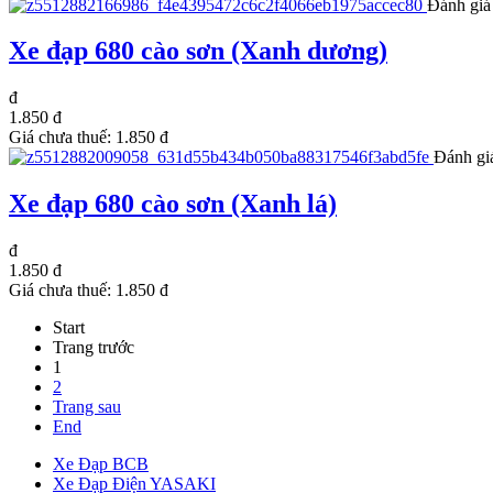
Đánh giá
Xe đạp 680 cào sơn (Xanh dương)
đ
1.850 đ
Giá chưa thuế:
1.850 đ
Đánh gi
Xe đạp 680 cào sơn (Xanh lá)
đ
1.850 đ
Giá chưa thuế:
1.850 đ
Start
Trang trước
1
2
Trang sau
End
Xe Đạp BCB
Xe Đạp Điện YASAKI