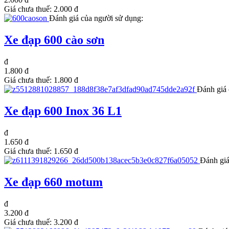
Giá chưa thuế:
2.000 đ
Đánh giá của người sử dụng:
Xe đạp 600 cào sơn
đ
1.800 đ
Giá chưa thuế:
1.800 đ
Đánh giá 
Xe đạp 600 Inox 36 L1
đ
1.650 đ
Giá chưa thuế:
1.650 đ
Đánh giá
Xe đạp 660 motum
đ
3.200 đ
Giá chưa thuế:
3.200 đ