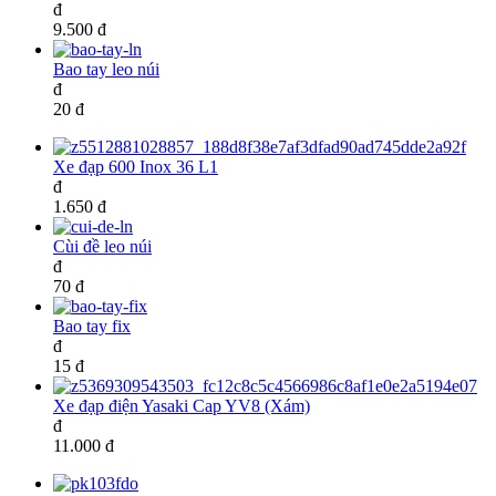
đ
9.500 đ
Bao tay leo núi
đ
20 đ
Xe đạp 600 Inox 36 L1
đ
1.650 đ
Cùi đề leo núi
đ
70 đ
Bao tay fix
đ
15 đ
Xe đạp điện Yasaki Cap YV8 (Xám)
đ
11.000 đ