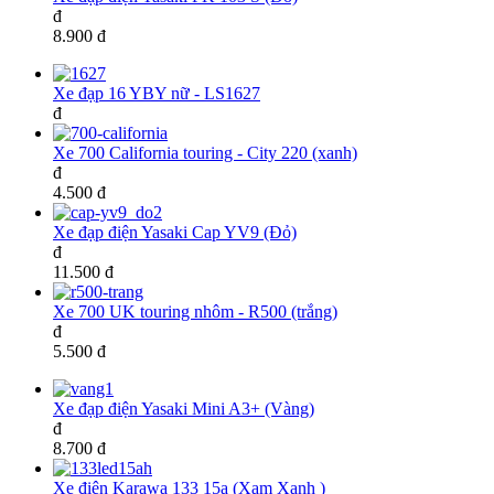
đ
8.900 đ
Xe đạp 16 YBY nữ - LS1627
đ
Xe 700 California touring - City 220 (xanh)
đ
4.500 đ
Xe đạp điện Yasaki Cap YV9 (Đỏ)
đ
11.500 đ
Xe 700 UK touring nhôm - R500 (trắng)
đ
5.500 đ
Xe đạp điện Yasaki Mini A3+ (Vàng)
đ
8.700 đ
Xe điện Karawa 133 15a (Xam Xanh )