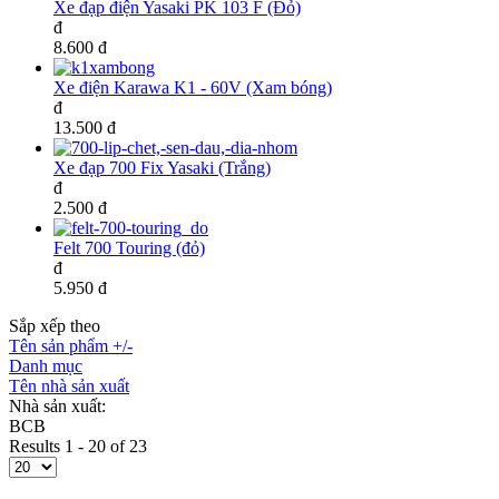
Xe đạp điện Yasaki PK 103 F (Đỏ)
đ
8.600 đ
Xe điện Karawa K1 - 60V (Xam bóng)
đ
13.500 đ
Xe đạp 700 Fix Yasaki (Trắng)
đ
2.500 đ
Felt 700 Touring (đỏ)
đ
5.950 đ
Sắp xếp theo
Tên sản phẩm +/-
Danh mục
Tên nhà sản xuất
Nhà sản xuất:
BCB
Results 1 - 20 of 23