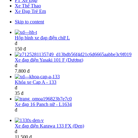
PT Xe Đạp
Xe Thể Thao
Xe Đạp Trẻ Em
Skip to content
Hộp bình xe đạp điện chữ L
đ
150 đ
Xe đạp điện Yasaki 101 F (Dương)
đ
7.800 đ
Khóa xe Cap A - 133
đ
35 đ
Xe đạp 16 Panch nữ - L1634
đ
Xe đạp điện Karawa 133 FX (Đen)
đ
11.500 đ