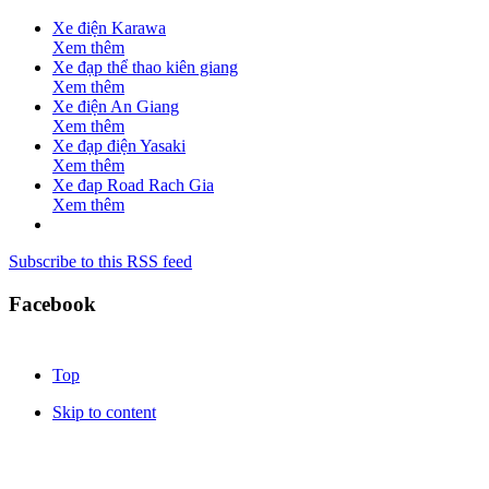
Xe điện Karawa
Xem thêm
Xe đạp thể thao kiên giang
Xem thêm
Xe điện An Giang
Xem thêm
Xe đạp điện Yasaki
Xem thêm
Xe đap Road Rach Gia
Xem thêm
Subscribe to this RSS feed
Facebook
Top
Skip to content