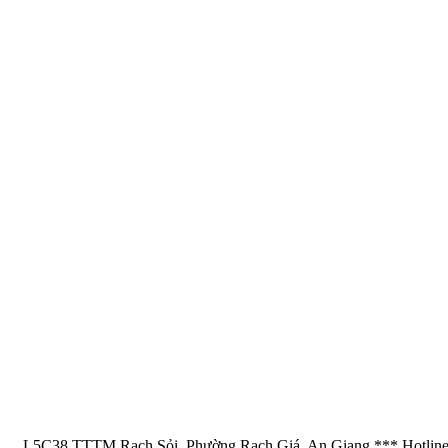
L5C38 TTTM Rạch Sỏi, Phường Rạch Giá, An Giang *** Hotline