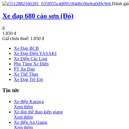
Đánh giá
Xe đạp 680 cào sơn (Đỏ)
đ
1.850 đ
Giá chưa thuế:
1.850 đ
Xe Đạp BCB
Xe Đạp Điện YASAKI
Xe Điện Các Loại
Phụ Tùng Xe Điên
PT Xe Đạp
Xe Thể Thao
Xe Đạp Trẻ Em
Tin tức
Xe điện Karawa
Xem thêm
Xe đạp thể thao kiên giang
Xem thêm
Xe điện An Giang
Xem thêm