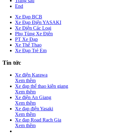
Trang sau
End
Xe Đạp BCB
Xe Đạp Điện YASAKI
Xe Điện Các Loại
Phụ Tùng Xe Điên
PT Xe Đạp
Xe Thể Thao
Xe Đạp Trẻ Em
Tin tức
Xe điện Karawa
Xem thêm
Xe đạp thể thao kiên giang
Xem thêm
Xe điện An Giang
Xem thêm
Xe đạp điện Yasaki
Xem thêm
Xe đap Road Rach Gia
Xem thêm