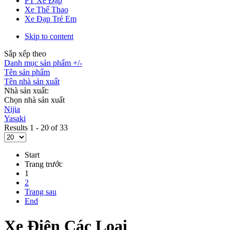
PT Xe Đạp
Xe Thể Thao
Xe Đạp Trẻ Em
Skip to content
Sắp xếp theo
Danh mục sản phẩm +/-
Tên sản phẩm
Tên nhà sản xuất
Nhà sản xuất:
Chọn nhà sản xuất
Nijia
Yasaki
Results 1 - 20 of 33
Start
Trang trước
1
2
Trang sau
End
Xe Điện Các Loại