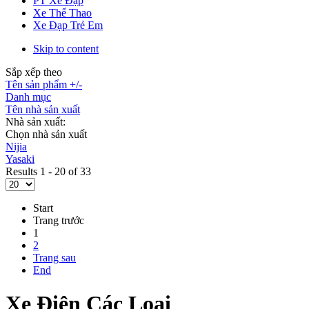
PT Xe Đạp
Xe Thể Thao
Xe Đạp Trẻ Em
Skip to content
Sắp xếp theo
Tên sản phẩm +/-
Danh mục
Tên nhà sản xuất
Nhà sản xuất:
Chọn nhà sản xuất
Nijia
Yasaki
Results 1 - 20 of 33
Start
Trang trước
1
2
Trang sau
End
Xe Điện Các Loại